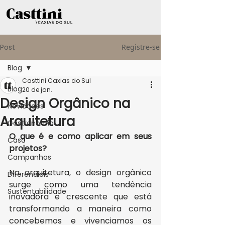
Post
Registre-se
Blog
Casttini Caxias do Sul
Blog
20 de jan.
Design Orgânico na
Novidades
Arquitetura
Gastronomia
O que é e como aplicar em seus 
Casa
projetos?
Campanhas
Na arquitetura, o design orgânico 
Diferenciais
surge como uma tendência 
Sustentabilidade
inovadora e crescente que está 
transformando a maneira como 
concebemos e vivenciamos os 